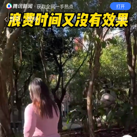
· 获取全网一手热点
打开
首页
视频
无障碍