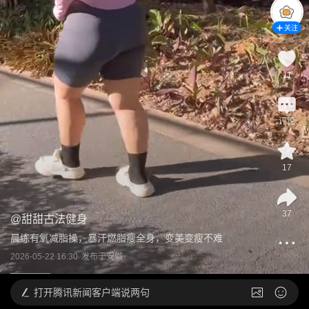
关注
11
评论
17
37
@
甜甜古法健身
晨练有氧减脂操，暴汗燃脂瘦全身，变美变瘦不难
2026-05-22 16:30
发布于
安徽
打开
腾讯新闻客户端说两句