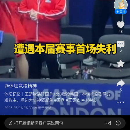
关注
48
2
4
@
体坛竞技精神
5
体坛记忆｜王楚钦缺阵国乒1比3爆冷韩国，林诗栋空砍两分
难救主，场边大头神情凝重
 #
国乒
 #
王楚钦
 #
林诗栋
2026-05-16 16:30
发布于
安徽
打开
腾讯新闻客户端说两句