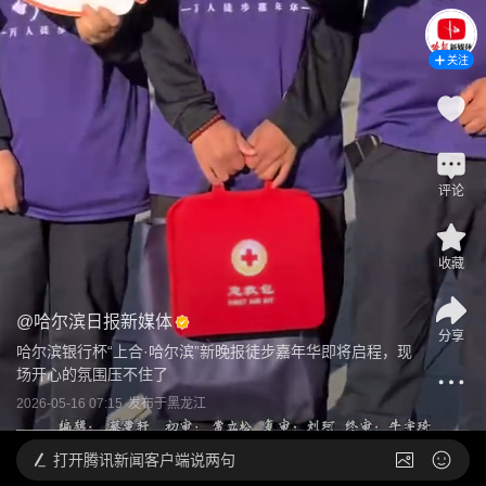
关注
评论
收藏
@
哈尔滨日报新媒体
分享
哈尔滨银行杯“上合·哈尔滨”新晚报徒步嘉年华即将启程，现
场开心的氛围压不住了
2026-05-16 07:15
发布于
黑龙江
打开
腾讯新闻客户端说两句