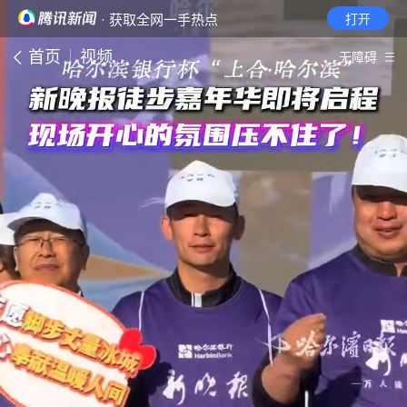
· 获取全网一手热点
打开
首页
视频
无障碍