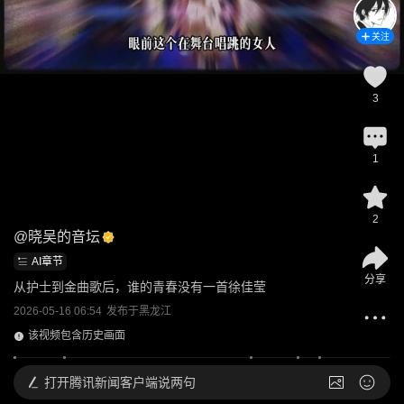
关注
3
1
2
@
晓吴的音坛
AI章节
分享
从护士到金曲歌后，谁的青春没有一首徐佳莹
2026-05-16 06:54
发布于
黑龙江
该视频包含历史画面
打开
腾讯新闻客户端说两句