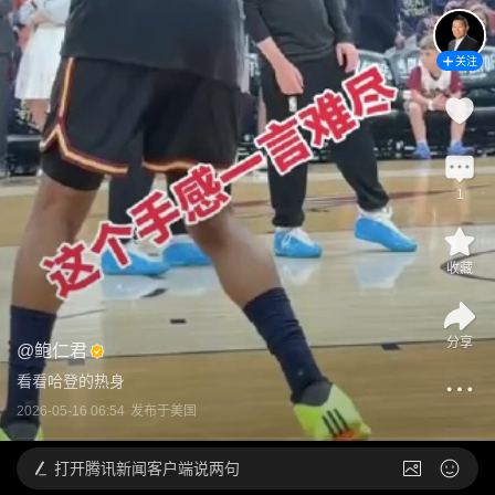
关注
1
收藏
分享
@
鲍仁君
看看哈登的热身
2026-05-16 06:54
发布于
美国
打开
腾讯新闻客户端说两句