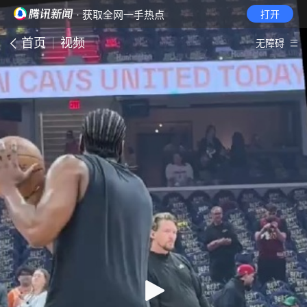
· 获取全网一手热点
打开
首页
视频
无障碍