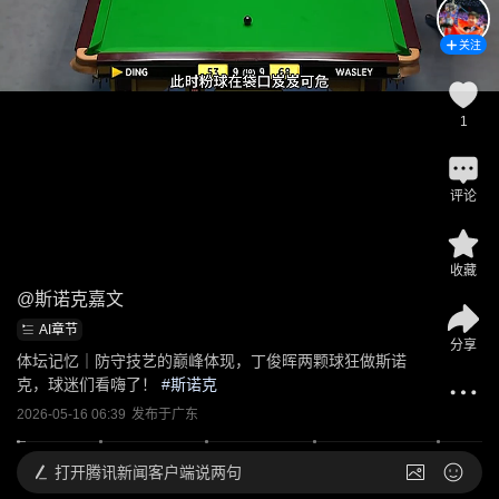
关注
1
评论
收藏
@
斯诺克嘉文
AI章节
分享
体坛记忆｜防守技艺的巅峰体现，丁俊晖两颗球狂做斯诺
克，球迷们看嗨了！
 #
斯诺克
2026-05-16 06:39
发布于
广东
打开
腾讯新闻客户端说两句