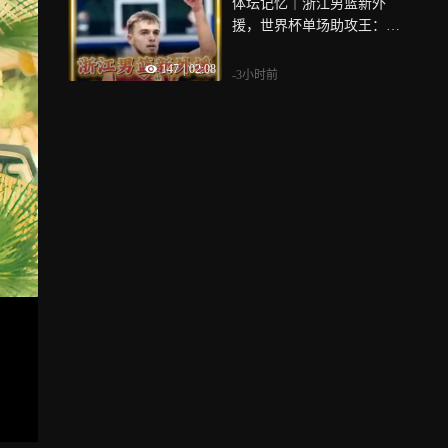
体坛记忆｜浙江男篮新外
援，世界杯单场助攻王：扎
加斯！
147
|
02:08
-3小时前