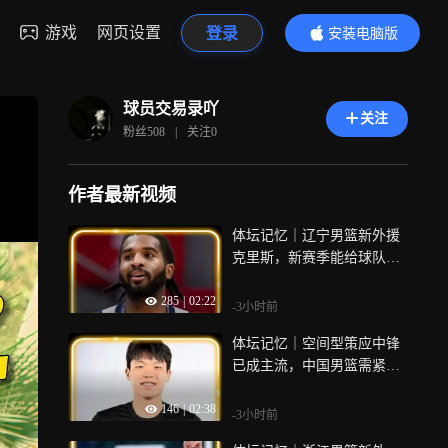
游戏
网页设置
登录
安装电脑版
内容更精彩
球员交易录吖
关注
粉丝
508
|
关注
0
作者最新视频
体坛记忆｜辽宁男篮新外援
克里斯，新赛季能给球队带
来哪些补强呢？
285
|
02:22
-3小时前
体坛记忆｜空间型策应中锋
已成主流，中国男篮需紧跟
时代，做出调整！
146
|
02:38
-3小时前