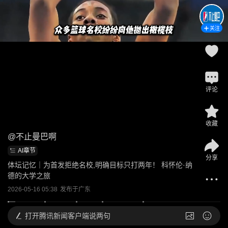
关注
评论
收藏
@
不止曼巴啊
AI章节
分享
体坛记忆｜为首发拒绝名校,明确目标只打两年！ 科怀伦·纳
德的大学之旅
2026-05-16 05:38
发布于
广东
打开
腾讯新闻客户端说两句