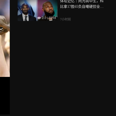
体坛记忆｜同为高中生，科
比拿17胜65负自嘲硬控全
场，詹姆斯喊＂必须尊重我
211
|
02:18
＂！格局风格天差地别！
7小时前