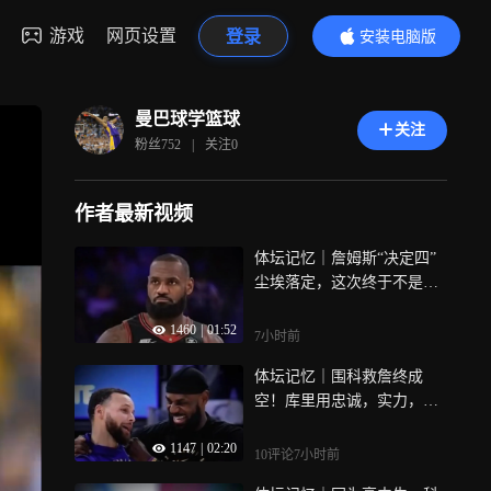
游戏
网页设置
登录
安装电脑版
内容更精彩
曼巴球学篮球
关注
粉丝
752
|
关注
0
作者最新视频
体坛记忆｜詹姆斯“决定四”
尘埃落定，这次终于不是演
习了！2年800w底薪加盟76
1460
|
01:52
人，只为最后一抱！
7小时前
体坛记忆｜围科救詹终成
空！库里用忠诚，实力，商
业价值以及影响力定义了这
1147
|
02:20
个时代，彻底压过詹姆斯，
10评论
7小时前
成为官方认可的乔科库！