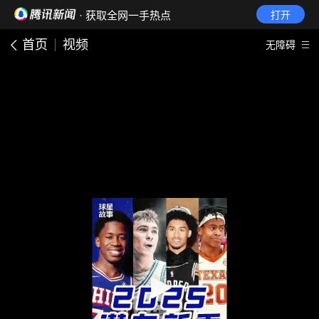
· 获取全网一手热点
打开
首页
视频
无障碍