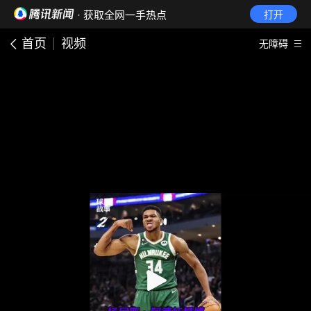
· 获取全网一手热点
打开
首页
视频
无障碍