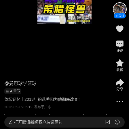
关注
评论
收藏
@
曼巴球学篮球
分享
AI章节
体坛记忆｜2013年的选秀因为他彻底改变！
2026-05-16 05:19
发布于
广东
打开
腾讯新闻客户端说两句