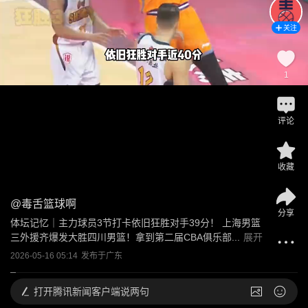
关注
1
评论
收藏
@
毒舌篮球啊
分享
体坛记忆｜主力球员3节打卡依旧狂胜对手39分！ 上海男篮
三外援齐爆发大胜四川男篮！拿到第二届CBA俱乐部...
展开
2026-05-16 05:14
发布于
广东
打开
腾讯新闻客户端说两句