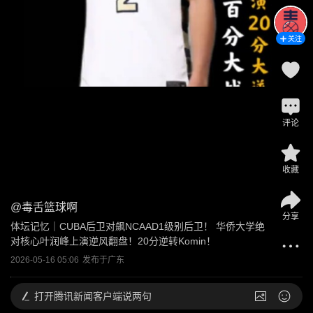
关注
评论
收藏
@
毒舌篮球啊
分享
体坛记忆｜CUBA后卫对飙NCAAD1级别后卫！ 华侨大学绝
对核心叶润峰上演逆风翻盘！20分逆转Komin！
2026-05-16 05:06
发布于
广东
打开
腾讯新闻客户端说两句