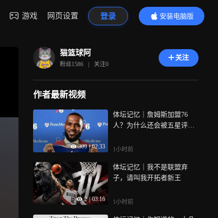
游戏
网页设置
登录
安装电脑版
内容更精彩
猫篮球阿
关注
粉丝
1586
|
关注
0
作者最新视频
体坛记忆｜詹姆斯加盟76
人？为什么还会被五星评论
家骂？
309
|
02:33
1小时前
体坛记忆｜我不是联盟弃
子，请叫我开拓者新王
2
|
03:16
1小时前