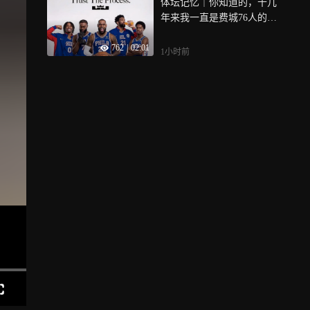
体坛记忆｜你知道的，十几
年来我一直是费城76人的忠
实球迷！ 不出意外这应该是
762
|
02:01
老詹最后的NBA生涯了
1小时前