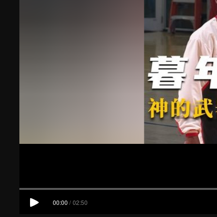
00:00
/
02:50