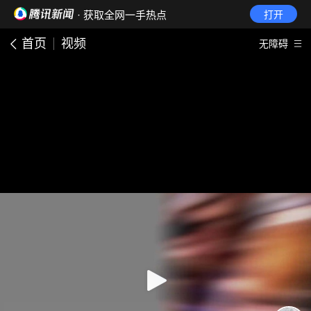
· 获取全网一手热点
打开
首页
视频
无障碍