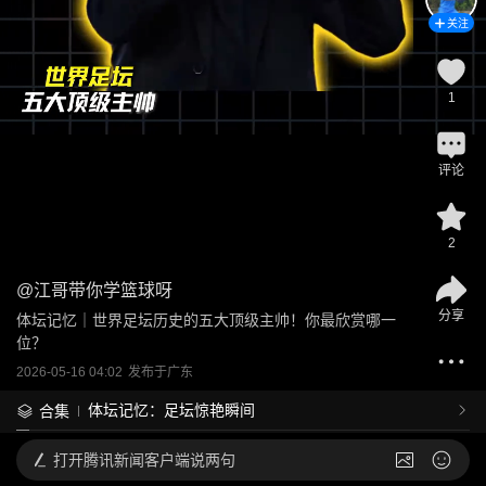
关注
1
评论
2
@
江哥带你学篮球呀
分享
体坛记忆｜世界足坛历史的五大顶级主帅！你最欣赏哪一
位？
2026-05-16 04:02
发布于
广东
体坛记忆：足坛惊艳瞬间
合集
打开
腾讯新闻客户端说两句