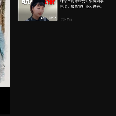
绿茶宝妈未经允许偷看同事
电脑，被戳穿后还反过来用
孩子当挡箭牌
9
|
03:22
-7小时前