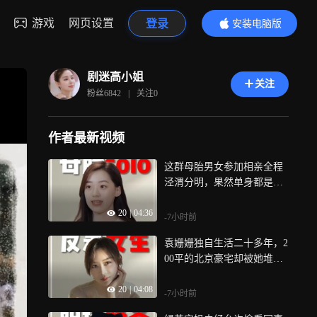
游戏
网页设置
登录
安装电脑版
内容更精彩
剧迷高小姐
关注
粉丝
6842
|
关注
0
作者最新视频
这群母胎男女参加相亲全程
泾渭分明，果然单身都是有
些说法的
20
|
04:36
-7小时前
袁姗姗独自生活二十多年，2
00平的北京豪宅却被她堆成
了猪圈？
20
|
04:08
-7小时前