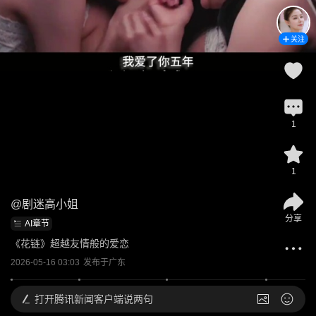
关注
1
1
@
剧迷高小姐
分享
AI章节
《花链》超越友情般的爱恋
2026-05-16 03:03
发布于
广东
打开
腾讯新闻客户端说两句