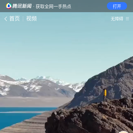
· 获取全网一手热点
打开
首页
视频
无障碍