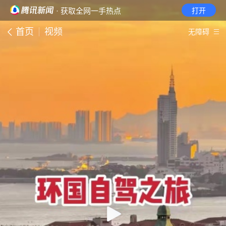
· 获取全网一手热点
打开
首页
视频
无障碍