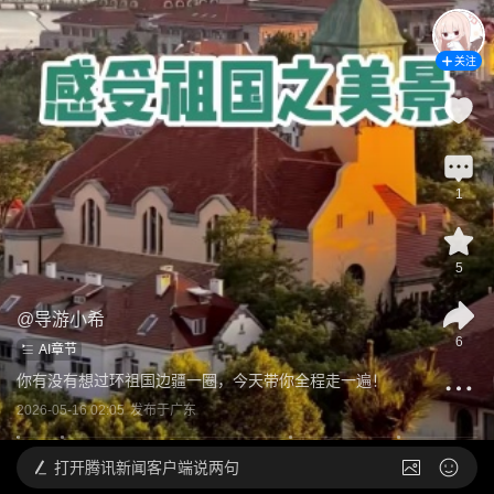
关注
1
5
@
导游小希
6
AI章节
你有没有想过环祖国边疆一圈，今天带你全程走一遍！
2026-05-16 02:05
发布于
广东
打开
腾讯新闻客户端说两句