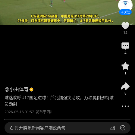
关注
14
4
1
@
小由体育
8
球迷欢呼U17国足进球！邝兆镭强突助攻，万项晃倒沙特球
员劲射
2026-05-16 01:57
发布于
四川
打开
腾讯新闻客户端说两句