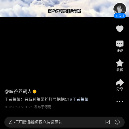
关注
评论
收藏
分享
@
峡谷养鸽人
王者荣耀：只玩孙策带粉打号把把C!
 #
王者荣耀
2026-05-16 01:25
发布于
河南
打开
腾讯新闻客户端说两句