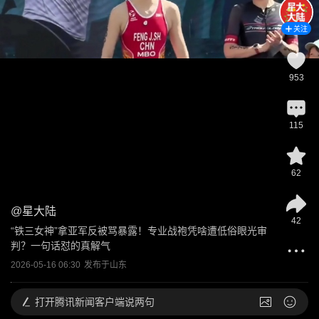
关注
953
115
62
@
星大陆
42
“铁三女神”拿亚军反被骂暴露！专业战袍凭啥遭低俗眼光审
判？一句话怼的真解气
2026-05-16 06:30
发布于
山东
打开
腾讯新闻客户端说两句