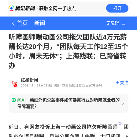
· 获取全网一手热点
打开
首页
新闻
无障碍
听障画师曝动画公司拖欠团队近4万元薪
酬长达20个月，“团队每天工作12至15个
小时，周末无休”；上海残联：已跨省转
办
红星新闻
关注
2026年5月16日23:50
四川
成都商报红星新闻官方账号
问AI
·
动画外包欠薪事件如何暴露行业对听障就业者的
保障漏洞？
近日，
有网友投诉上海一动画公司拖欠
听障画师
团
队外包项目薪酬。目前公司负责人失联，大门紧闭。
5