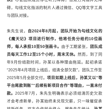
碍，勾线文化指派的制片人通过微信、QQ等文字工具
与团队对接。
朱先生说，
自2024年8月起，团队开始为勾线文化的
《魔天记》项目进行制作，他将任务分给约10位画
师，每人承担10至50张画卡。
由于工期紧张，
团队成
员每天工作12至15个小时，周末无休。
然而，到了同
年9月份结款时间，孙某以各种理由拖延。起初承诺
“2025年4月项目上线后，结清全部欠款”，团队工作至
2025年5月全部交付。
项目如期上线后，孙某又以“等
平台尾款到账”“后续有新项目合作”等理由，一直未付
款。
2025年7月，朱先生明确表示必须结清历史欠款
才会考虑新单，孙某始终未兑现欠薪，只一味催促承
接新任务，双方合作就此终止。据朱先生统计，
孙某