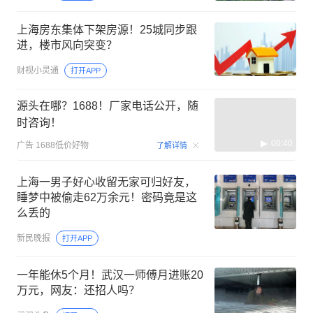
上海房东集体下架房源！25城同步跟
进，楼市风向突变？
财视小灵通
打开APP
源头在哪？1688！厂家电话公开，随
时咨询！
00:40
广告
1688低价好物
了解详情
上海一男子好心收留无家可归好友，
睡梦中被偷走62万余元！密码竟是这
么丢的
新民晚报
打开APP
一年能休5个月！武汉一师傅月进账20
万元，网友：还招人吗？