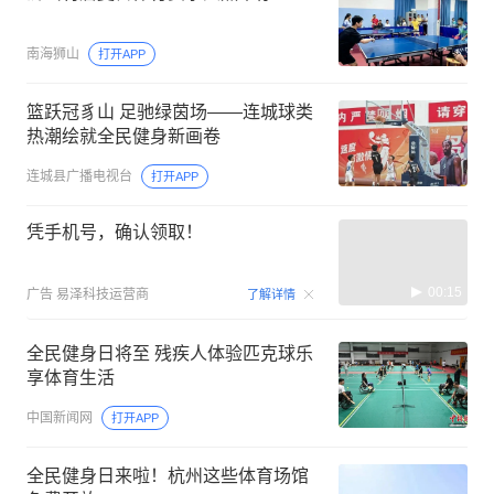
南海狮山
打开APP
篮跃冠豸山 足驰绿茵场——连城球类
热潮绘就全民健身新画卷
连城县广播电视台
打开APP
凭手机号，确认领取！
00:15
广告
易泽科技运营商
了解详情
全民健身日将至 残疾人体验匹克球乐
享体育生活
中国新闻网
打开APP
全民健身日来啦！杭州这些体育场馆