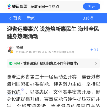
· 获取全网一手热点
打开
首页
新闻
无障碍
迎省运赛事兴 设施焕新惠民生 海州全民
健身热潮涌动
扬眼
关注
2026年5月16日22:13
江苏
扬子晚报扬眼官方账号
问AI
·
健身设施升级如何惠及不同年龄群体？
随着江苏省第二十一届运动会开赛，连云港市
海州区紧扣办赛提能、迎省聚力主线，坚持
以
赛代练
、以赛惠民，文体赛事密集开展，健
身设施提档升级，赛事赋能与硬件提质双向并
进，全城喜迎省运、崇尚健身的氛围日益浓