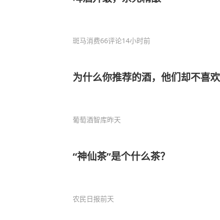
斑马消费
66评论
14小时前
为什么你推荐的酒，他们却不喜欢
葡萄酒智库
昨天
“神仙茶”是个什么茶？
农民日报
前天