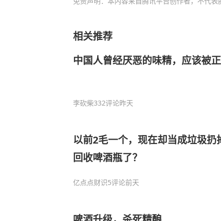
免责声明：本内容来自腾讯平台创作者，不代表
相关推荐
中国人曾经厌恶的味精，应该被正
李砍柴
332评论
昨天
以前2毛一个，现在却当成垃圾扔
回收啤酒瓶了？
亿点点财识
5评论
前天
啤酒升级，杀死精酿