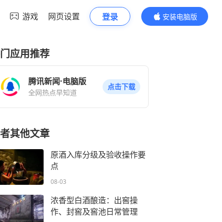
游戏
网页设置
登录
安装电脑版
内容更精彩
门应用推荐
腾讯新闻·电脑版
点击下载
全网热点早知道
者其他文章
原酒入库分级及验收操作要
点
08-03
浓香型白酒酿造：出窖操
作、封窖及窖池日常管理