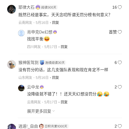
耶律大石
16
既然已经是事实，天天念叨所谓无罚分榜有何意义？
云南网友
5月16日
回复
肖申克De幻想
首赞
找找平衡
四川网友
5月17日
回复
猴神医驾到
6
没有罚分的话，这几支强队表现和现在肯定不一样
山东网友
5月16日
回复
云中龙
2
没降级就不错了！！还天天幻想没罚分
云南网友
5月17日
回复
展开更多回复
逍遥!_自由
2