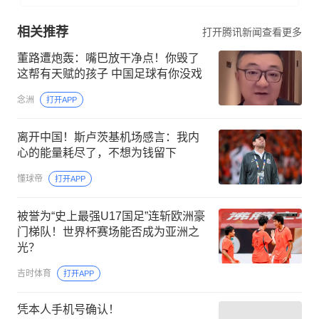
相关推荐
打开腾讯新闻查看更多
董路遭炮轰：嘴巴放干净点！你毁了
这帮有天赋的孩子 中国足球有你没戏
念洲
打开APP
离开中国！斯卢茨基机场感言：我内
心的能量耗尽了，不想为钱留下
懂球帝
打开APP
被誉为“史上最强U17国足”连斩欧洲豪
门梯队！世界杯赛场能否成为亚洲之
光？
吉时体育
打开APP
凭本人手机号确认！