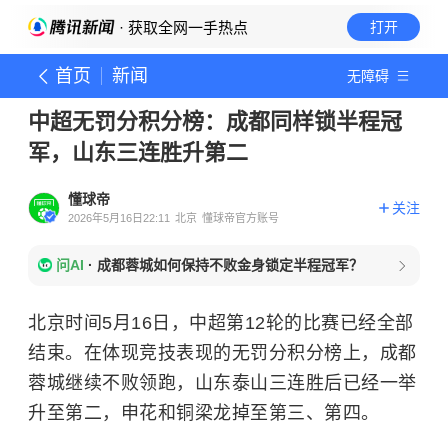
· 获取全网一手热点
打开
首页
新闻
无障碍
中超无罚分积分榜：成都同样锁半程冠
军，山东三连胜升第二
懂球帝
关注
2026年5月16日22:11
北京
懂球帝官方账号
问AI
·
成都蓉城如何保持不败金身锁定半程冠军？
北京时间5月16日，中超第12轮的比赛已经全部
结束。在体现竞技表现的无罚分积分榜上，成都
蓉城继续不败领跑，山东泰山三连胜后已经一举
升至第二，申花和铜梁龙掉至第三、第四。