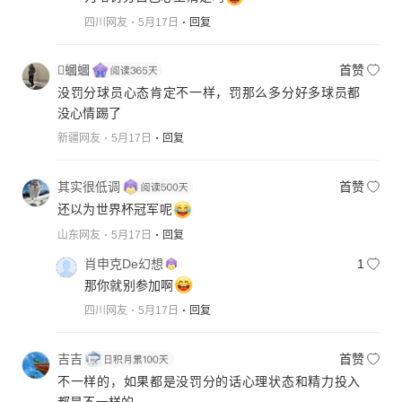
四川网友
5月17日
回复
蟈蟈
首赞
没罚分球员心态肯定不一样，罚那么多分好多球员都
没心情踢了
新疆网友
5月17日
回复
其实很低调
首赞
还以为世界杯冠军呢
山东网友
5月17日
回复
肖申克De幻想
1
那你就别参加啊
四川网友
5月17日
回复
吉吉
首赞
不一样的，如果都是没罚分的话心理状态和精力投入