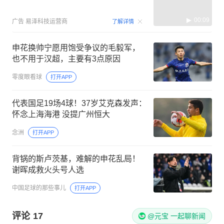
00:09
广告
易泽科技运营商
了解详情
申花换帅宁愿用饱受争议的毛毅军，
也不用于汉超，主要有3点原因
零度眼看球
打开APP
代表国足19场4球！37岁艾克森发声：
怀念上海海港 没提广州恒大
念洲
打开APP
背锅的斯卢茨基，难解的申花乱局！
谢晖成救火头号人选
中国足球的那些事儿
打开APP
评论
17
@元宝 一起聊新闻