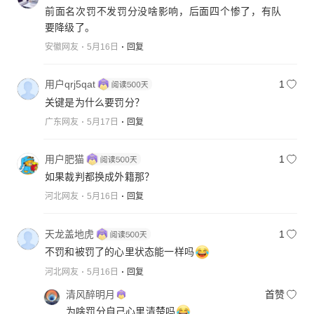
前面名次罚不发罚分没啥影响，后面四个惨了，有队
要降级了。
安徽网友
5月16日
回复
用户qrj5qat
1
关键是为什么要罚分？
广东网友
5月17日
回复
用户肥猫
1
如果裁判都换成外籍那？
河北网友
5月16日
回复
天龙盖地虎
1
不罚和被罚了的心里状态能一样吗
河北网友
5月16日
回复
清风醉明月
首赞
为啥罚分自己心里清楚吗