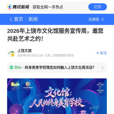
· 获取全网一手热点
打开
首页
新闻
无障碍
2026年上饶市文化馆服务宣传周，邀您
共赴艺术之约！
上饶文旅
关注
2026年5月16日22:08
江西
上饶旅游官方账号
问AI
·
终身美育学校理念如何融入上饶文化周活动？