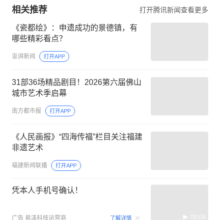
相关推荐
打开腾讯新闻查看更多
《瓷都绘》：申遗成功的景德镇，有
哪些精彩看点？
澎湃新闻
打开APP
31部36场精品剧目！2026第六届佛山
城市艺术季启幕
南方都市报
打开APP
《人民画报》“四海传福”栏目关注福建
非遗艺术
福建新闻联播
打开APP
凭本人手机号确认！
00:09
广告
易泽科技运营商
了解详情