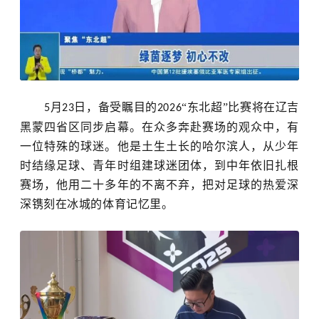
月
日，备受瞩目的
“东北超”比赛将在辽吉
5
23
2026
黑蒙四省区同步启幕。在众多奔赴赛场的观众中，有
一位特殊的球迷。他是土生土长的哈尔滨人，从少年
时结缘足球、青年时组建球迷团体，到中年依旧扎根
赛场，他用二十多年的不离不弃，把对足球的热爱深
深镌刻在冰城的体育记忆里。