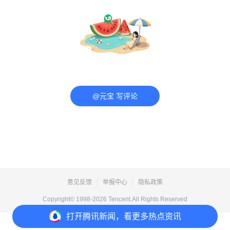
@元宝 写评论
意见反馈
举报中心
隐私政策
Copyright© 1998-
2026
Tencent.All Rights Reserved
打开
腾讯新闻，看更多热点资讯