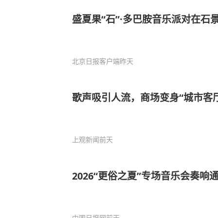
盛夏果“石”·多巴胺音乐派对在石
北京日报客户端
昨天
歌声吸引人流，商场变身“城市客厅
上观新闻
前天
2026“更俗之夏”专场音乐会奏响
中国日报网
前天