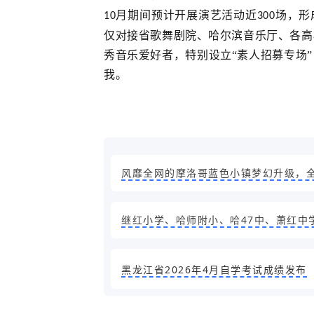
月期间预计开展演艺活动近
场，形
10
300
仅对接省歌舞剧院、哈尔滨音乐厅、各高
秀音乐爱好者，特别设立“素人招募专场
我。
风靡全网的摩洛哥蓝色小镇梦幻升级，
继红小学、哈师附小、哈47中、萧红中
黑龙江省2026年4月自学考试成绩发布