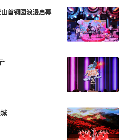
景山首钢园浪漫启幕
”
通城