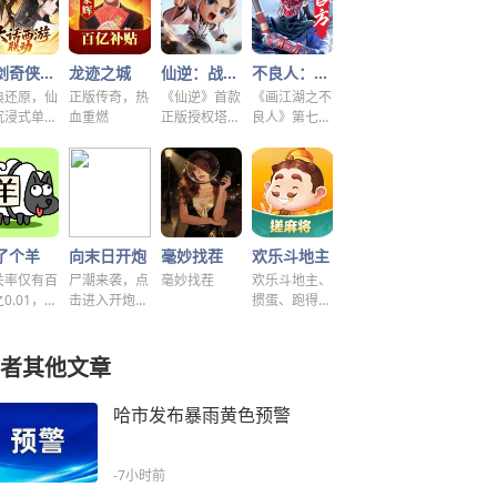
仙剑奇侠传之新的开始
龙迹之城
仙逆：战天道
不良人：破局
典还原，仙
正版传奇，热
《仙逆》首款
《画江湖之不
沉浸式单机
血重燃
正版授权塔防
良人》第七季
谜！
手游
新游，集结破
局！
了个羊
向末日开炮
毫妙找茬
欢乐斗地主
关率仅有百
尸潮来袭，点
毫妙找茬
欢乐斗地主、
0.01，快
击进入开炮宇
掼蛋、跑得
挑战！~
宙！
快、好友房免
费玩！
者其他文章
哈市发布暴雨黄色预警
-7小时前