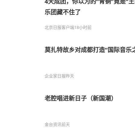
4天成团，你以为的“青铜”竟是“
乐团藏不住了
北京日报客户端
18小时前
莫扎特故乡对成都打造“国际音乐
企业家日报
昨天
老腔唱进新日子（新国潮）
金台资讯
前天