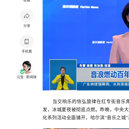
收藏
分享
手机看
元宝 · 新闻妹
当交响乐的恢弘旋律在红专街音乐
发，冰城夏夜被彻底点燃。昨晚，中央大
化系列活动全面铺开，哈尔滨“音乐之城