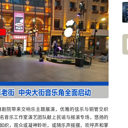
舞剧院带来交响乐主题展演，优雅的弦乐与铜管交织
名音乐工作室演艺团队献上民谣与摇滚专场，悠扬的
如织，观众或凝神聆听，或随乐声摇摆，欢呼声和掌