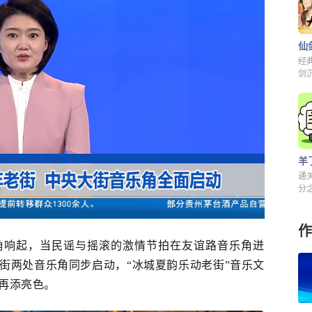
经
剑
解
羊
通
分之
来
作
角响起，当民谣与摇滚的激情节拍在友谊路音乐角迸
街两处音乐角同步启动，
“冰城夏韵乐动老街”音乐文
”再添亮色。