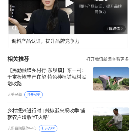
了解详情
调料产品认证，提升品牌竞争力
相关推荐
打开腾讯新闻查看更多
【民勤融媒乡村行·东坝镇】东一村：
千亩板椒丰产在望 特色种植铺就村民
增收路
大美民勤
打开APP
乡村振兴进行时 | 辣椒迎来采收季 铺
就农户增收“红火路”
巩留县融媒体中心
打开APP