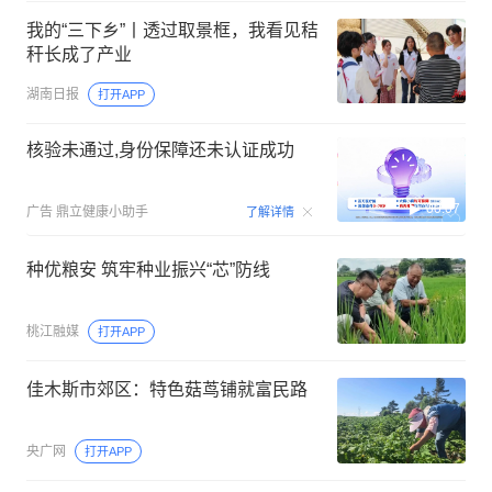
我的“三下乡”丨透过取景框，我看见秸
秆长成了产业
湖南日报
打开APP
核验未通过,身份保障还未认证成功
00:07
广告
鼎立健康小助手
了解详情
种优粮安 筑牢种业振兴“芯”防线
桃江融媒
打开APP
佳木斯市郊区：特色菇茑铺就富民路
央广网
打开APP