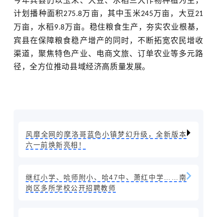
今年宾县仍以玉米、大豆、水稻三大作物种植为主，
计划播种面积
万亩，其中玉米
万亩，大豆
275.8
245
21
万亩，水稻
万亩。稳住粮食生产，夯实农业根基，
9.8
宾县在保障粮食稳产增产的同时，不断拓宽农民增收
渠道，聚焦特色产业、电商文旅、订单农业等多元路
径，全方位推动县域经济高质量发展。
风靡全网的摩洛哥蓝色小镇梦幻升级，全新版本
六一前焕新亮相！
继红小学、哈师附小、哈47中、萧红中学……南
岗区多所学校公开招聘教师