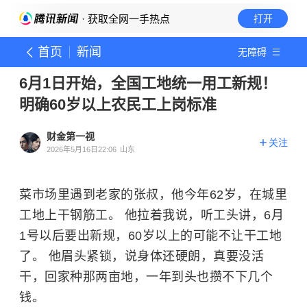
· 获取全网一手热点
打开
首页
新闻
无障碍
6月1日开始，全国工地统一用工新规！
明确60岁以上农民工上岗标准
财金第一视
关注
2026年5月16日22:06
山东
菜市场里遇到老家的张叔，他今年62岁，在城里
工地上干钢筋工。 他拉着我说，听工头讲，6月
1号以后要出新规，60岁以上的可能不让干工地
了。 他眉头紧锁，说身体还硬朗，真要没活
干，回家种那两亩地，一年到头也攒不下几个
钱。