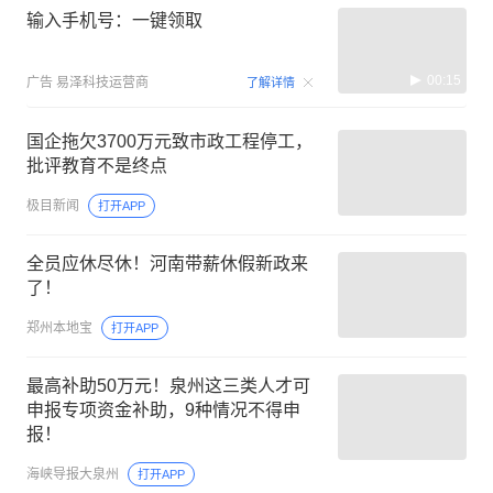
输入手机号：一键领取
00:15
广告
易泽科技运营商
了解详情
国企拖欠3700万元致市政工程停工，
批评教育不是终点
极目新闻
打开APP
全员应休尽休！河南带薪休假新政来
了！
郑州本地宝
打开APP
最高补助50万元！泉州这三类人才可
申报专项资金补助，9种情况不得申
报！
海峡导报大泉州
打开APP