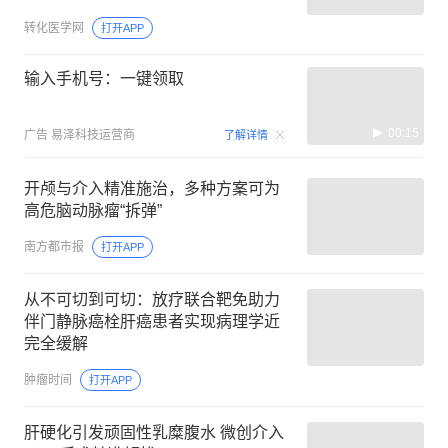
转化医学网
打开APP
输入手机号：一键领取
00:15
广告
易泽科技运营商
了解详情
开颅与介入精准施治，多种方案可为
高危脑动脉瘤“拆弹”
南方都市报
打开APP
从不可切到可切：放疗联合靶免助力
伴门静脉癌栓肝癌患者实现病理学近
完全缓解
肿瘤时间
打开APP
肝硬化引发顽固性乳糜腹水 微创介入