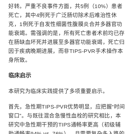
好转。严重不良事件方面，共5例（10%）患者
死亡，其中4例死于广泛肠切除术后难治性休
克，1例死于自发性细菌性腹膜炎合并多器官功
能衰竭。需强调的是，所有死亡患者术前均已存
在肠缺血坏死并进展至多器官功能衰竭，死亡归
因于疾病晚期进展，而非TIPS-PVR手术操作本
身所致。
临床启示
本研究为临床实践提供了多项重要启示。
首先，急性期TIPS-PVR优势明显，应把握“时间
窗口”。与既往混合急慢性血栓的研究相比，本
研究中急性期干预的TIPS通畅率更高（初级辅
助通畅率94% vs. 76%），且需要复杂多入路的