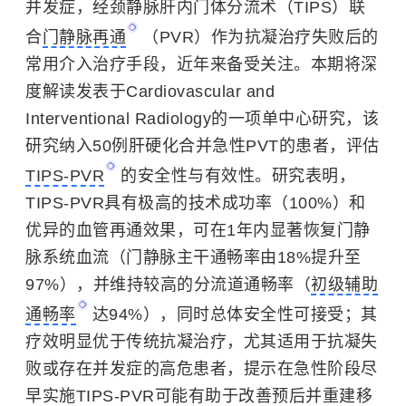
并发症，经颈静脉肝内门体分流术（TIPS）联
合
门静脉再通
（PVR）作为抗凝治疗失败后的
常用介入治疗手段，近年来备受关注。本期将深
度解读发表于Cardiovascular and
Interventional Radiology的一项单中心研究，该
研究纳入50例肝硬化合并急性PVT的患者，评估
TIPS-PVR
的安全性与有效性。研究表明，
TIPS-PVR具有极高的技术成功率（100%）和
优异的血管再通效果，可在1年内显著恢复门静
脉系统血流（门静脉主干通畅率由18%提升至
97%），并维持较高的分流道通畅率（
初级辅助
通畅率
达94%），同时总体安全性可接受；其
疗效明显优于传统抗凝治疗，尤其适用于抗凝失
败或存在并发症的高危患者，提示在急性阶段尽
早实施TIPS-PVR可能有助于改善预后并重建移