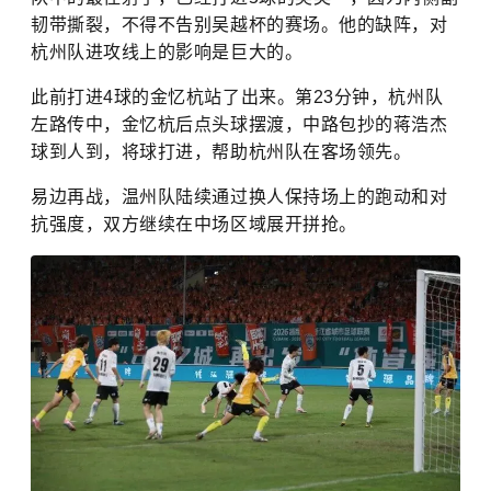
韧带撕裂，不得不告别吴越杯的赛场。他的缺阵，对
杭州队进攻线上的影响是巨大的。
此前打进4球的金忆杭站了出来。第23分钟，杭州队
左路传中，金忆杭后点头球摆渡，中路包抄的蒋浩杰
球到人到，将球打进，帮助杭州队在客场领先。
易边再战，温州队陆续通过换人保持场上的跑动和对
抗强度，双方继续在中场区域展开拼抢。