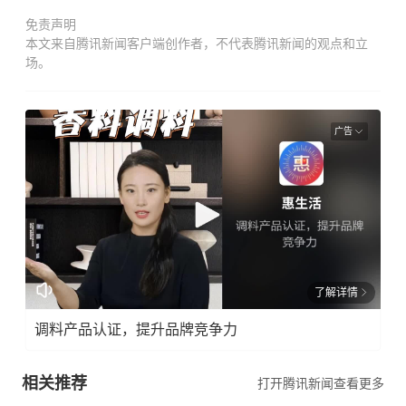
免责声明
本文来自腾讯新闻客户端创作者，不代表腾讯新闻的观点和立
场。
广告
了解详情
调料产品认证，提升品牌竞争力
相关推荐
打开腾讯新闻查看更多