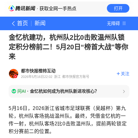
· 获取全网一手热点
打开
首页
新闻
无障碍
金忆杭建功，杭州队2比0击败温州队锁
定积分榜前二！5月20日“榜首大战”等你
来
都市快报橙柿互动
关注
2026年5月16日22:02
浙江
都市快报官方账号
问AI
·
金忆杭如何成为杭州队新进攻核心？
5月16日，2026浙江省城市足球联赛（吴越杯）第九
轮，杭州队客场挑战温州队。最终，凭借金忆杭的一
传一射，杭州队客场2比0击败温州队，提前两轮锁定
积分赛前二的位置。