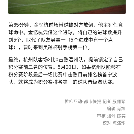
第65分钟，金忆杭前场带球被对方放倒，他主罚任意
球命中。金忆杭凭借这个进球，将自己的进球数提升
到5个，取代了队友吴昊一（5个进球中有一个点
球），暂时来到吴越杯射手榜第一位。
最终，杭州队客场2比0击败温州队，提前锁定了自己
积分赛前二名的位置。5月20日，如果杭州队能够在
积分赛阶段最后一场比赛中击败目前排名榜首宁波
队，就将成为积分赛排名第一的球队晋级淘汰赛。
橙柿互动·都市快报 记者 殷佩琴
编辑 肖旭
审核 潘俐 陈奕
校对
陈洁珍