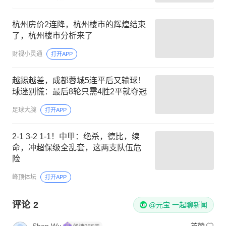
杭州房价2连降，杭州楼市的辉煌结束
了，杭州楼市分析来了
财视小灵通
打开APP
越踢越差，成都蓉城5连平后又输球！
球迷别慌：最后8轮只需4胜2平就夺冠
足球大腕
打开APP
2‑1 3‑2 1‑1！中甲：绝杀，德比，续
命，冲超保级全乱套，这两支队伍危
险
峰顶体坛
打开APP
评论
2
@元宝 一起聊新闻
Shen Wu
首赞