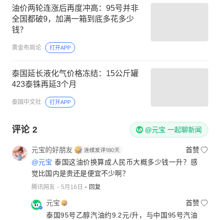
油价两轮连涨后再度冲高：95号并非
全国都破9，加满一箱到底多花多少
钱？
黄金布局论
打开APP
泰国延长液化气价格冻结：15公斤罐
423泰铢再延3个月
泰国中文社
打开APP
评论
2
@元宝 一起聊新闻
元宝的好朋友
首赞
@元宝
泰国这油价换算成人民币大概多少钱一升？感
觉比国内是贵还是便宜不少啊？
腾讯网友
5月16日
回复
元宝
首赞
泰国95号乙醇汽油约9.2元/升，与中国95号汽油