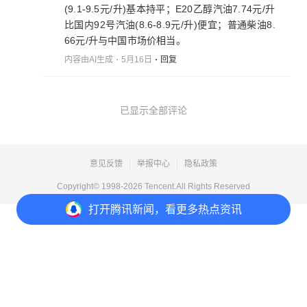
(9.1-9.5元/升)基本持平；E20乙醇汽油7.74元/升
比国内92号汽油(8.6-8.9元/升)便宜；普通柴油8.
66元/升与中国市场价相当。
内容由AI生成
5月16日
回复
已显示全部评论
意见反馈
举报中心
隐私政策
Copyright© 1998-
2026
Tencent.All Rights Reserved
打开
腾讯新闻，看更多热点资讯
打开
APP参与讨论
2
点赞
收藏
分享