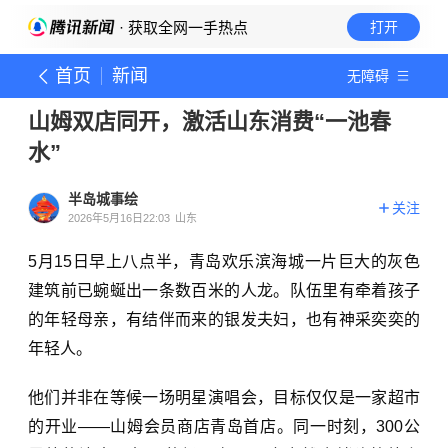
· 获取全网一手热点
打开
首页
新闻
无障碍
山姆双店同开，激活山东消费“一池春
水”
半岛城事绘
关注
2026年5月16日22:03
山东
5月15日早上八点半，青岛欢乐滨海城一片巨大的灰色
建筑前已蜿蜒出一条数百米的人龙。队伍里有牵着孩子
的年轻母亲，有结伴而来的银发夫妇，也有神采奕奕的
年轻人。
他们并非在等候一场明星演唱会，目标仅仅是一家超市
的开业——山姆会员商店青岛首店。同一时刻，300公