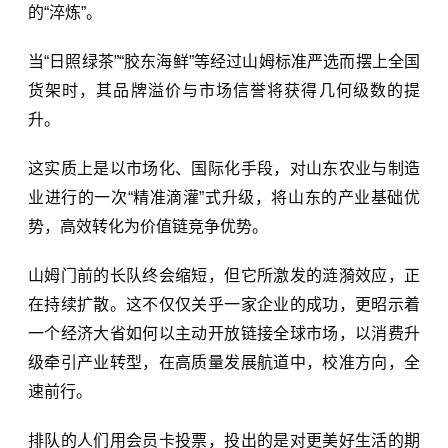
的“淬炼”。
当“
日照绿茶
”“胶东海鲜”等经过山姆标准严选而摆上全国
货架时，其品牌溢价与市场信誉将获得几何级数的提
升。
这实质上是以市场化、国际化手段，对山东农业与制造
业进行的一次“精准滴灌”式升级，将山东的产业基础优
势，高效转化为
价值链
竞争优势。
山姆门前的长队终会缩短，但它所激发的涟漪效应，正
在持续扩散。这不仅仅关乎一家企业的成功，更昭示着
一个经济大省如何以主动开放链接全球市场，以消费升
级牵引产业转型，在高质量发展航道中，校准方向，全
速前行。
排队的人们用会员卡投票，投出的是对更美好生活的期