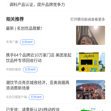
调料产品认证，提升品牌竞争力
相关推荐
打开腾讯新闻查看更多
最新 | 名创优品致歉！
天津广播
打开APP
携手64个品牌近10万家门店 美团发起
饮品杯专项回收行动
中国财富网
打开APP
潮饮节点亮京城夜经济，亚奥商圈再
添消费新场景
北京日报客户端
打开APP
已失效：请重新认证#移动权益