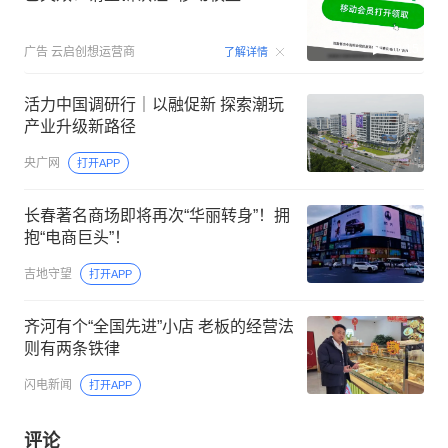
00:15
广告
云启创想运营商
了解详情
活力中国调研行｜以融促新 探索潮玩
产业升级新路径
央广网
打开APP
长春著名商场即将再次“华丽转身”！拥
抱“电商巨头”！
吉地守望
打开APP
齐河有个“全国先进”小店 老板的经营法
则有两条铁律
闪电新闻
打开APP
评论