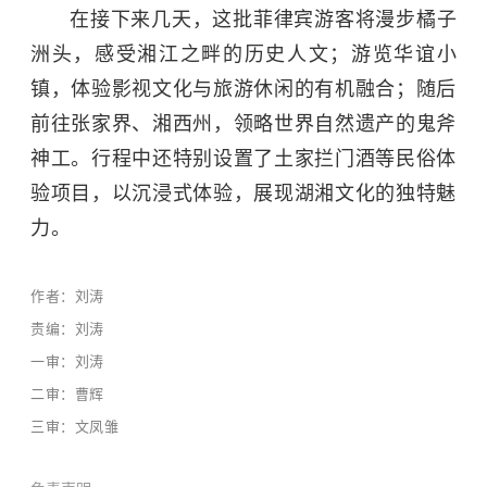
在接下来几天，这批菲律宾游客将漫步
橘子
洲头
，感受湘江之畔的历史人文；游览华谊小
镇，体验影视文化与旅游休闲的有机融合；随后
前往张家界、湘西州，领略世界自然遗产的鬼斧
神工。行程中还特别设置了土家拦门酒等民俗体
验项目，以沉浸式体验，展现湖湘文化的独特魅
力。
作者：刘涛
责编：刘涛
一审：刘涛
二审：曹辉
三审：文凤雏