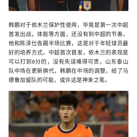
韩鹏对于依木兰保护性使用，毕竟是第一次中超
首发出战，体能等方面，还没有到中超的节奏，
他和陈泽仕各踢半场比赛，这是对于年轻球员最
好的培养方式。中超首次首发，依木兰的表现是
可以打到8分的，没有失误难得可贵，山东泰山
队中场在更新换代，韩鹏在中场的调整，给了马
德鲁加留队的可能，或许这是神来之笔。