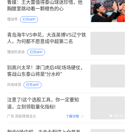
鲁媒：王大雷值得泰山球迷珍惜，他
胸膛里跳动着一颗橙色的心
懂球帝
打开APP
青岛海牛VS申花，大连英博VS辽宁铁
人，为何都不愿意成中超第二名
懂球的弟弟
打开APP
别高兴太早！津门虎后4轮场场硬仗，
客战山东泰山将是“分水岭”
风电体育
打开APP
注意了!这个选股工具，你一定要知
道，立刻领取量化指标!
00:18
广告
高能情绪龙头
了解详情