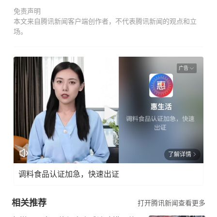
免责声明
本文来自腾讯新闻客户端创作者，不代表腾讯新闻的观点和立
场。
广告
了解详情
调料食品认证加急，快速出证
相关推荐
打开腾讯新闻查看更多