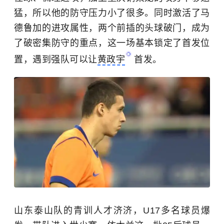
猛，所以他的防守压力小了很多。同时激活了马
德鲁加的进攻属性，两个前插的头球破门，成为
了破密集防守的重点，这一场基本锁定了首发位
置，遇到强队可以让
黄政宇
首发。
山东泰山队的青训人才济济，U17多名球员爆