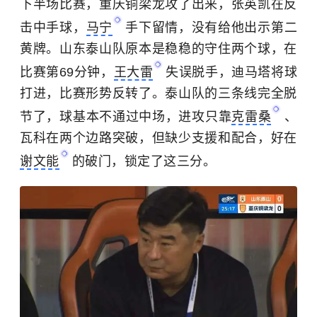
下半场比赛，重庆铜梁龙攻了出来，张英凯在反
击中手球，
马宁
手下留情，没有给他出示第二
黄牌。山东泰山队原本是稳稳的守住两个球，在
比赛第69分钟，
王大雷
失误脱手，迪马塔将球
打进，比赛形势反转了。泰山队的三条线完全脱
节了，球基本不通过中场，进攻只靠
克雷桑
、
瓦科在两个边路突破，但缺少支援和配合，好在
谢文能
的破门，锁定了这三分。