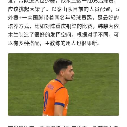
发，带队进入世少赛，依木兰这一批05后球员，
应该挑起大梁了。以泰山队目前的人员配置，5
外援+一众国脚带着两名年轻球员踢，是最好的
培养方式，比如对阵重庆铜梁的比赛，韩鹏为依
木兰制造了很好的发挥空间，根据对手不同，可
以有多种搭配，主教练的用人也很果断。