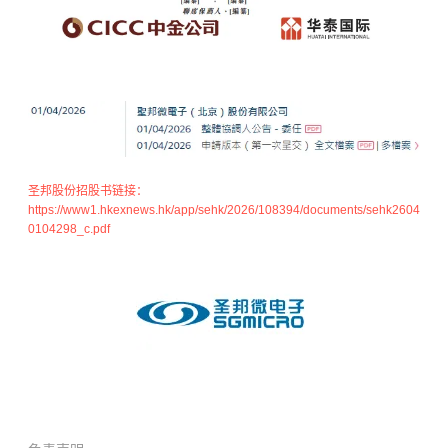
圣邦股份
招股书链接：
https://www1.hkexnews.hk/app/sehk/2026/108394/documents/sehk2604
0104298_c.pdf