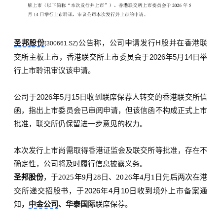
圣邦股份
公告称，公司申请发行
H
股并在香港联
(300661.SZ)
交所主板上市，香港联交所上市委员会于
2026
年
5
月
14
日举
行上市聆讯审议该申请。
公司于
2026
年
5
月
15
日收到联席保荐人转交的香港联交所信
函，指出上市委员会已审阅申请，但该信函不构成正式上市
批准，联交所仍保留进一步意见的权力。
本次发行上市尚需取得香港证监会及联交所等批准，存在不
确定性，公司将及时履行信息披露义务。
港
圣邦股份
，
于
2025年9月28日、2026年4月1日先后两次在
交所递交招股书，于
2026年4月10日收到
境外上市备案
通
知
，
中金公司
、华泰国际
联席
保荐
。