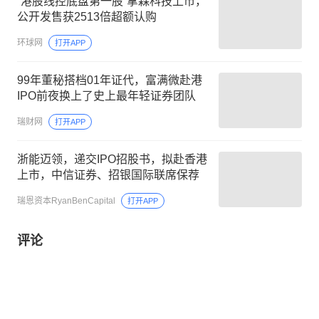
“港股线控底盘第一股”拿森科技上市，
公开发售获2513倍超额认购
环球网
打开APP
99年董秘搭档01年证代，富满微赴港
IPO前夜换上了史上最年轻证券团队
瑞财网
打开APP
浙能迈领，递交IPO招股书，拟赴香港
上市，中信证券、招银国际联席保荐
瑞恩资本RyanBenCapital
打开APP
评论