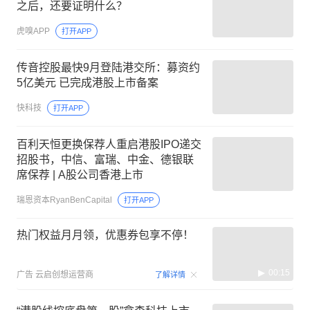
之后，还要证明什么？
虎嗅APP
打开APP
传音控股最快9月登陆港交所：募资约
5亿美元 已完成港股上市备案
快科技
打开APP
百利天恒更换保荐人重启港股IPO递交
招股书，中信、富瑞、中金、德银联
席保荐 | A股公司香港上市
瑞恩资本RyanBenCapital
打开APP
热门权益月月领，优惠券包享不停！
00:15
广告
云启创想运营商
了解详情