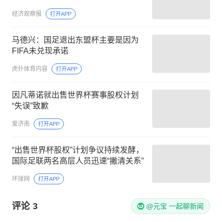
经济观察报
打开APP
马德兴：国足退出东盟杯主要是因为
FIFA未兑现承诺
虎扑体育内容
打开APP
因凡蒂诺就出售世界杯赛事股权计划
“失误”致歉
爱济南
打开APP
“出售世界杯股权”计划争议持续发酵，
国际足联两名高层人员迅速“撇清关系”
环球网
打开APP
评论
3
@元宝 一起聊新闻