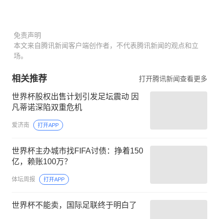
免责声明
本文来自腾讯新闻客户端创作者，不代表腾讯新闻的观点和立
场。
相关推荐
打开腾讯新闻查看更多
世界杯股权出售计划引发足坛震动 因
凡蒂诺深陷双重危机
爱济南
打开APP
世界杯主办城市找FIFA讨债：挣着150
亿，赖账100万？
体坛周报
打开APP
世界杯不能卖，国际足联终于明白了