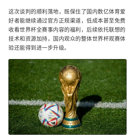
这次谈判的顺利落地，既保住了国内数亿体育爱
好者能继续通过官方正规渠道，低成本甚至免费
收看世界杯全赛事内容的福利，后续依托联想的
技术和资源加持，国内观众的整体世界杯观赛体
验还能得到进一步升级。