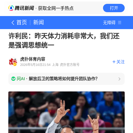
· 获取全网一手热点
打开
首页
新闻
无障碍
许利民：昨天体力消耗非常大，我们还
是强调思想统一
虎扑体育内容
关注
2026年5月16日21:54
上海
虎扑官方账号
问AI
·
解放后卫的策略将如何提升团队协作？