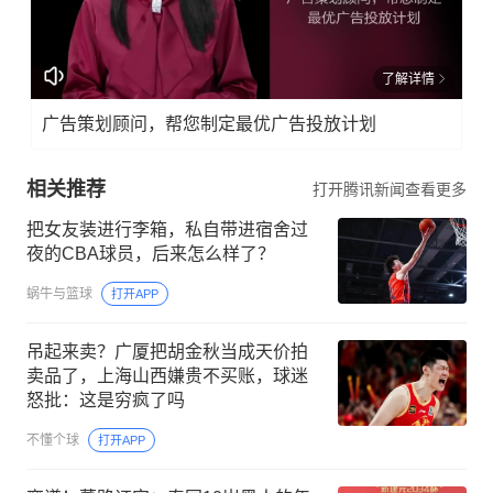
了解详情
广告策划顾问，帮您制定最优广告投放计划
相关推荐
打开腾讯新闻查看更多
把女友装进行李箱，私自带进宿舍过
夜的CBA球员，后来怎么样了？
蜗牛与篮球
打开APP
吊起来卖？广厦把胡金秋当成天价拍
卖品了，上海山西嫌贵不买账，球迷
怒批：这是穷疯了吗
不懂个球
打开APP