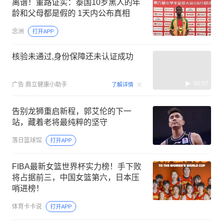
离谱！董路证实：泰国10岁黑人的年
龄和父母都是假的 1天内公布真相
念洲
打开APP
核验未通过,身份保障还未认证成功
00:07
广告
鼎立健康小助手
了解详情
告别龙狮重启新程，郭艾伦的下一
站，藏着老将最纯粹的坚守
落日篮球馆
打开APP
FIBA最新女篮世界杯实力榜！手下败
将占据前三，中国女篮第六，日本压
哨进榜！
体育卡卡说
打开APP