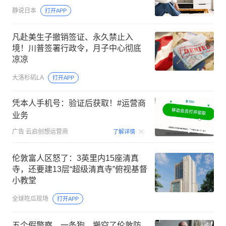
静说日本
打开APP
凡赴美生子撤销签证、永久禁止入
境！川普签署行政令，月子中心彻底
凉凉
大洛杉矶LA
打开APP
凭本人手机号：验证后获取！#运营商
业务
00:15
广告
云启创想运营商
了解详情
伦敦富人区怒了：3英里内15座清真
寺，还要建13层“超级清真寺”俯视基督
小教堂
全球吃瓜现场
打开APP
五个假警察，一条狗，搬空了伦敦防