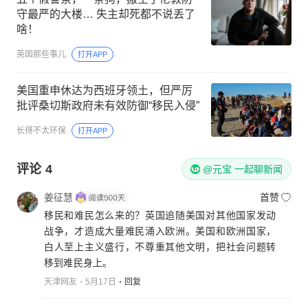
守最严的大楼… 失主却死都不说丢了
啥！
英国那些事儿
打开APP
美国重申休达为西班牙领土，但严厉
批评桑切斯政府未有效防御“移民入侵”
长得不太环保
打开APP
评论
4
@元宝 一起聊新闻
姜征慧
首赞
移民和难民怎么来的？英国追随美国对其他国家发动
战争，才造成大量难民涌入欧洲。美国和欧洲国家，
白人至上主义盛行，不尊重其他文明，把社会问题转
移到难民身上。
天津网友
5月17日
回复