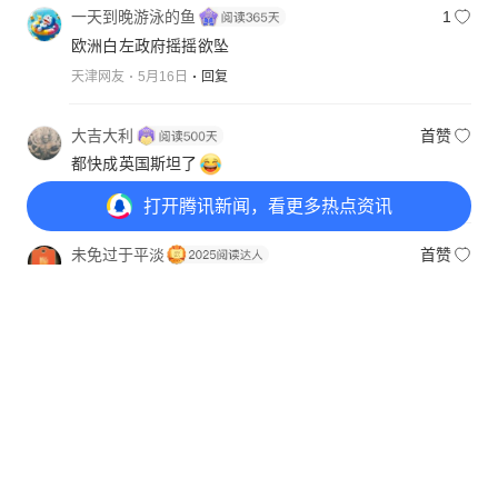
一天到晚游泳的鱼
1
欧洲白左政府摇摇欲坠
天津网友
5月16日
回复
大吉大利
首赞
都快成英国斯坦了
天津网友
5月17日
回复
打开
腾讯新闻，看更多热点资讯
未免过于平淡
首赞
觉醒有点晚
江苏网友
5月17日
回复
打开
APP参与讨论
4
21
8
43
已显示全部评论
意见反馈
举报中心
隐私政策