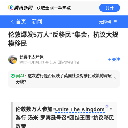
· 获取全网一手热点
打开
首页
新闻
无障碍
伦敦爆发5万人“反移民”集会，抗议大规
模移民
长得不太环保
关注
2026年5月16日21:49
江苏
国际领域创作者
问AI
·
这次游行是否反映了英国社会对移民政策的深层
分歧？
伦敦数万人参加“
Unite The Kingdom
”
游行 汤米·罗宾逊号召“团结王国”抗议移民
政策