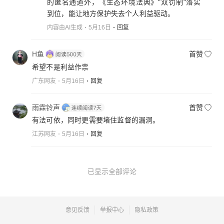
的匿名通道外，《生态环境法典》"双罚制"落实
到位，能让地方保护失去个人利益驱动。
内容由AI生成
5月16日
回复
H鱼
首赞
希望不是利益作祟
广东网友
5月16日
回复
雨霖铃声
首赞
有法可依，同时更需要堵住监督的漏洞。
江苏网友
5月16日
回复
已显示全部评论
意见反馈
举报中心
隐私政策