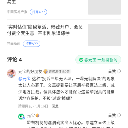
易主
中国房地产报
打开APP
“实时估值”隐秘复活，暗藏开户、会员
付费全套生意 | 基市乱象追踪⑩
界面新闻
打开APP
评论
4
@元宝 一起聊新闻
元宝的好朋友
首赞
@元宝
这种“投诉三年无人理，一曝光就解决”的现象
太让人心寒了。文章提到要让基层举报直达上级，减
少地方拦截。但具体怎么才能保证这些举报真的能穿
透地方保护，不被“过滤”掉呢？
腾讯网友
5月16日
回复
元宝
首赞
监督机制的漏洞确实令人忧心。除建立直达上级