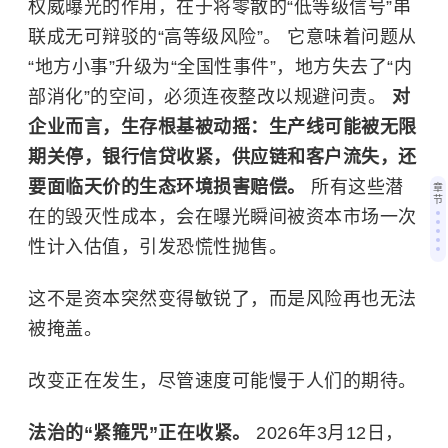
权威曝光的作用，在于将零散的“低等级信号”串
联成无可辩驳的“高等级风险”。 它意味着问题从
“地方小事”升级为“全国性事件”，地方失去了“内
部消化”的空间，必须连夜整改以规避问责。
对
企业而言，生存根基被动摇：生产线可能被无限
期关停，银行信贷收紧，供应链和客户流失，还
要面临天价的生态环境损害赔偿。
所有这些潜
章
节
在的毁灭性成本，会在曝光瞬间被资本市场一次
性计入估值，引发恐慌性抛售。
这不是资本突然变得敏锐了，而是风险再也无法
被掩盖。
改变正在发生，尽管速度可能慢于人们的期待。
法治的“紧箍咒”正在收紧。
2026年3月12日，