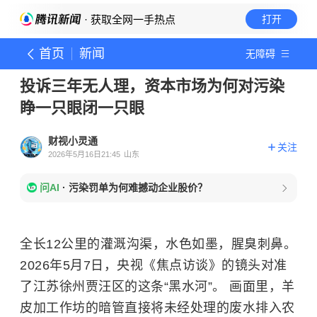
· 获取全网一手热点
打开
首页
新闻
无障碍
投诉三年无人理，资本市场为何对污染
睁一只眼闭一只眼
财视小灵通
关注
2026年5月16日21:45
山东
问AI
·
污染罚单为何难撼动企业股价？
全长12公里的灌溉沟渠，水色如墨，腥臭刺鼻。
2026年5月7日，央视《焦点访谈》的镜头对准
了江苏徐州贾汪区的这条“黑水河”。 画面里，羊
皮加工作坊的暗管直接将未经处理的废水排入农