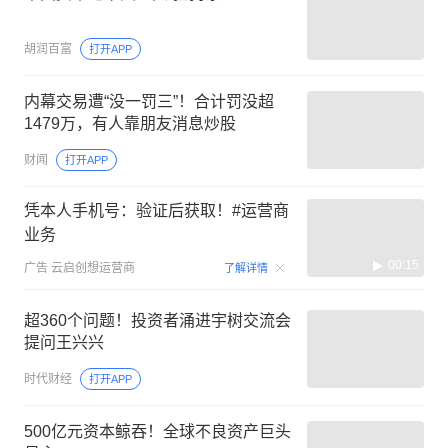
胡润百富
打开APP
内幕交易遭“没一罚三”！合计罚没超
1479万，有人靠朋友消息炒股
财闻
打开APP
凭本人手机号：验证后获取！#运营商
业务
00:15
广告
云启创想运营商
了解详情
超360个问题！投资者涌进宇树交流会
提问王兴兴
时代财经
打开APP
500亿元资本鲸吞！全球不良资产巨头