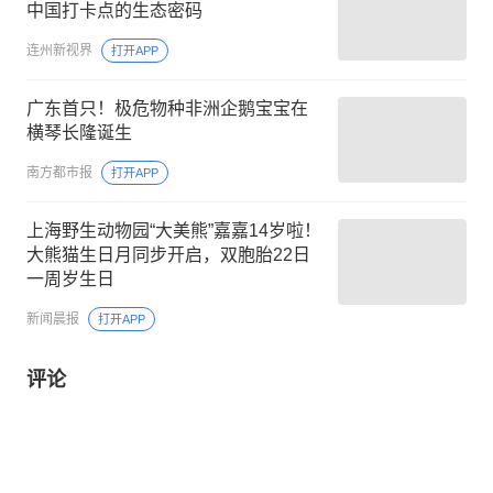
中国打卡点的生态密码
连州新视界
打开APP
广东首只！极危物种非洲企鹅宝宝在
横琴长隆诞生
南方都市报
打开APP
上海野生动物园“大美熊”嘉嘉14岁啦！
大熊猫生日月同步开启，双胞胎22日
一周岁生日
新闻晨报
打开APP
评论