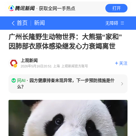
· 获取全网一手热点
打开
首页
新闻
无障碍
广州长隆野生动物世界：大熊猫“家和”
因肺部衣原体感染继发心力衰竭离世
上观新闻
关注
2026年5月16日20:51
上海
上观新闻官方账号
问AI
·
园方健康排查未现异常，下一步预防措施是什
么？