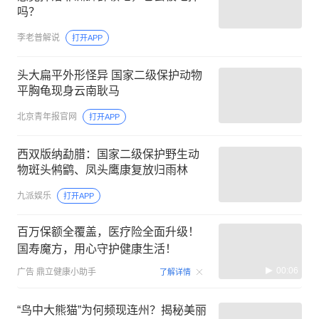
吗？
李老普解说
打开APP
头大扁平外形怪异 国家二级保护动物
平胸龟现身云南耿马
北京青年报官网
打开APP
西双版纳勐腊：国家二级保护野生动
物斑头鸺鹠、凤头鹰康复放归雨林
九派娱乐
打开APP
百万保额全覆盖，医疗险全面升级！
国寿魔方，用心守护健康生活！
00:06
广告
鼎立健康小助手
了解详情
“鸟中大熊猫”为何频现连州？揭秘美丽