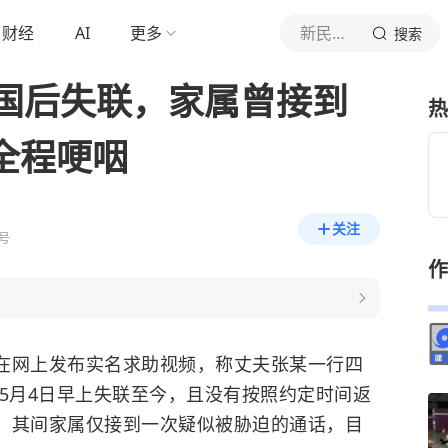
财经
AI
更多
新民晚报
搜索
国后失联，家属曾接到
热
全程哽咽
关注
号
作
士在网上发布实名求助视频，称丈夫张某一行四
于5月4日早上失联至今，且没有按照约定时间返
天，其间家属仅接到一次疑似被胁迫的通话，目