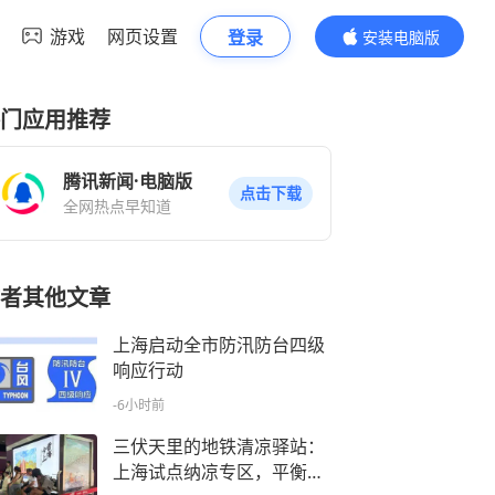
游戏
网页设置
登录
安装电脑版
内容更精彩
门应用推荐
腾讯新闻·电脑版
点击下载
全网热点早知道
者其他文章
上海启动全市防汛防台四级
响应行动
-6小时前
三伏天里的地铁清凉驿站：
上海试点纳凉专区，平衡通