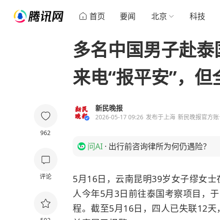
首页
要闻
北京
科技
多名中国男子赴泰
来电“报平安”，但
新民晚报
2026-05-17 09:26
发布于
上海
新民晚报官方账
962
问AI
·
出行前咨询律所为何仍遇险？
评论
5月16日，云南昆明39岁女子缪女
人今年5月3日前往泰国考察项目，
程。截至5月16日，四人已失联12