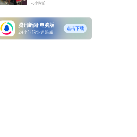
行秩序与民生温度
-6小时前
腾讯新闻·电脑版
点击下载
24小时陪你追热点