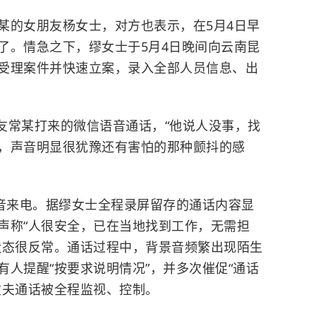
某的女朋友杨女士，对方也表示，在5月4日早
了。情急之下，
缪女士于5月4日晚间向云南昆
受理案件并快速立案，录入全部人员信息、出
男友常某打来的微信语音通话，“他说人没事，找
，声音明显很犹豫还有害怕的那种颤抖的感
语音来电。据缪女士全程录屏留存的通话内容显
声称“人很安全，已在当地找到工作，无需担
状态很反常。通话过程中，背景音频繁出现陌生
人提醒“按要求说明情况”，并多次催促“通话
丈夫通话被全程监视、控制。