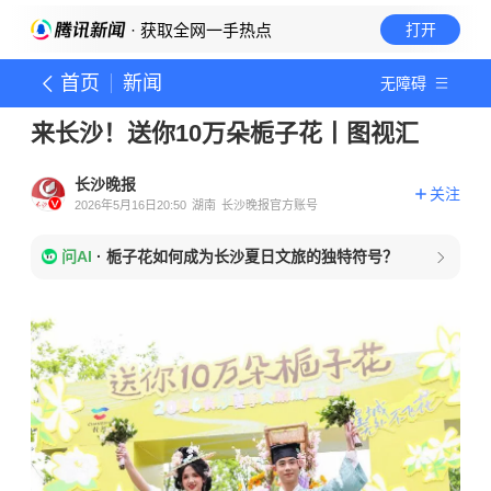
· 获取全网一手热点
打开
首页
新闻
无障碍
来长沙！送你10万朵栀子花丨图视汇
长沙晚报
关注
2026年5月16日20:50
湖南
长沙晚报官方账号
问AI
·
栀子花如何成为长沙夏日文旅的独特符号？