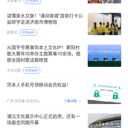
五家渠TV
打开APP
读懂泉水文脉！“涌动泉城”游泉打卡公
益研学走进济南市博物馆
新黄河
打开APP
从国字号赛事到本土文化IP！莱阳村
歌大赛年均举办主题赛事70余场，稳
居全国村歌话题榜首
大众日报
打开APP
凭本人手机号领移动会员权益！
00:15
广告
加点量-会员中心
了解详情
浦沿文化展示中心正式启用，还有一
场展览同期开幕