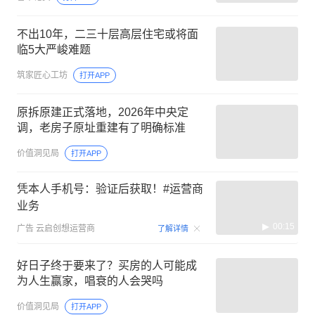
不出10年，二三十层高层住宅或将面
临5大严峻难题
筑家匠心工坊
打开APP
原拆原建正式落地，2026年中央定
调，老房子原址重建有了明确标准
价值洞见局
打开APP
凭本人手机号：验证后获取！#运营商
业务
00:15
广告
云启创想运营商
了解详情
好日子终于要来了？买房的人可能成
为人生赢家，唱衰的人会哭吗
价值洞见局
打开APP