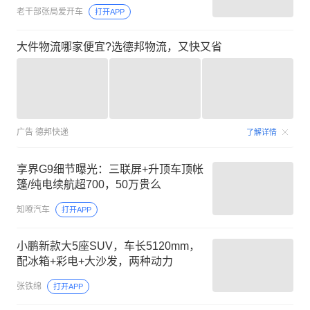
老干部张局爱开车
打开APP
大件物流哪家便宜?选德邦物流，又快又省
广告
德邦快递
了解详情
享界G9细节曝光：三联屏+升顶车顶帐
篷/纯电续航超700，50万贵么
知嘹汽车
打开APP
小鹏新款大5座SUV，车长5120mm，
配冰箱+彩电+大沙发，两种动力
张铁绵
打开APP