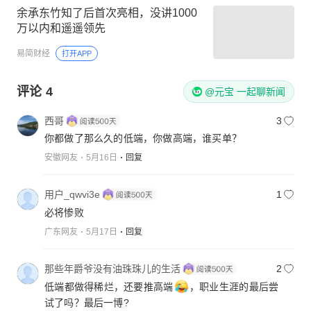
余承东竹知了后首次亮相，没讲1000
万以内和遥遥领先
易简财经
打开APP
评论
4
@元宝 一起聊新闻
西哥
3
你都做了那么久的低端，你做高端，谁买单？
安徽网友
5月16日
回复
用户_qwvi3e
1
必将惨败
广东网友
5月17日
回复
那些年爵爷没有油珠珠儿的生活
2
低端都做得稀烂，还要推高端
，职业生涯的最后尝
试了吗？最后一博?