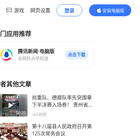
游戏
网页设置
登录
安装电脑版
内容更精彩
门应用推荐
腾讯新闻·电脑版
点击下载
全网热点早知道
者其他文章
尚重队、德顺队率先突围拿
下半决赛入场券！ 贵州省第
五届“美丽乡村”篮球联赛黎
00:20
-4小时前
平赛区预选赛暨2026年黎平
县首届“志博教育杯”篮球赛
第十八届县人民政府召开第
乡镇男子组八强对决火热开
125次常务会议