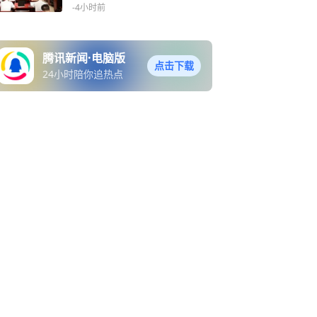
打！八支队伍激烈角逐四强
-4小时前
席位，尚重队 9183 击败尚
重青训队
腾讯新闻·电脑版
点击下载
24小时陪你追热点